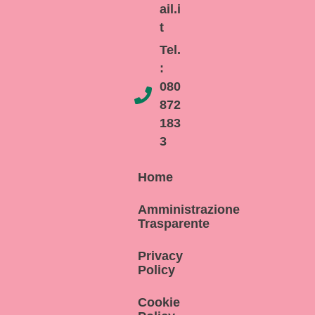
ail.i
t
Tel.
:
080
872
183
3
Home
Amministrazione
Trasparente
Privacy
Policy
Cookie