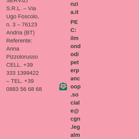
SERVIZI
nzi
S.R.L. – Via
a.it
Ugo Foscolo,
PE
n. 3 – 76123
C:
Andria (BT)
ilm
Referente:
ond
Anna
odi
Pizzolorusso
pet
CELL. +39
erp
333 1399422
anc
– TEL. +39
oop
0883 56 68 68
.so
cial
e@
cgn
.leg
alm