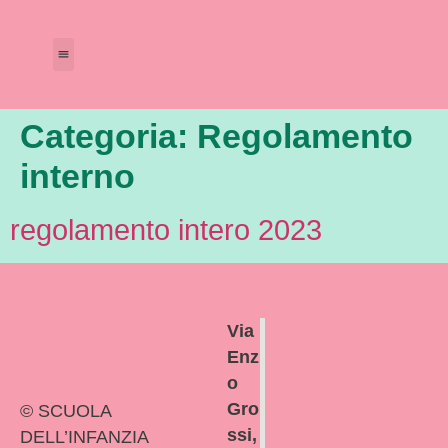
Amministrazione Trasparente
Calendario Scolastico
Categoria:
Regolamento
interno
regolamento intero 2023
Via
Enz
o
Gro
© SCUOLA
ssi,
DELL’INFANZIA