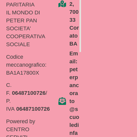
2,
PARITARIA
700
IL MONDO DI
33
PETER PAN
Cor
SOCIETA’
ato
COOPERATIVA
BA
SOCIALE
Em
Codice
ail:
meccanografico:
pet
BA1A17800X
erp
C.
anc
F.
06487100726
/
ora
P.
to
IVA
06487100726
@s
cuo
Powered by
ledi
CENTRO
nfa