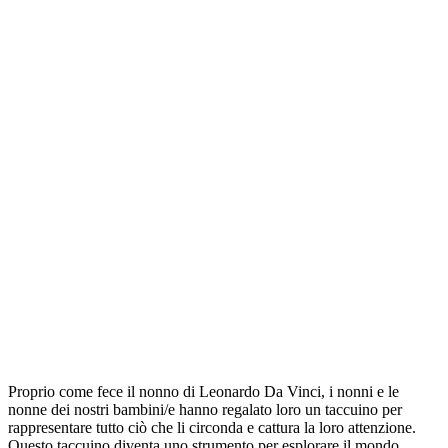
Proprio come fece il nonno di Leonardo Da Vinci, i nonni e le
nonne dei nostri bambini/e hanno regalato loro un taccuino per
rappresentare tutto ciò che li circonda e cattura la loro attenzione.
Questo taccuino diventa uno strumento per esplorare il mondo,