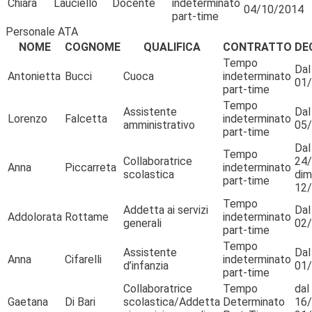
Chiara
Lauciello
Docente
indeterminato
04/10/2014
part-time
Personale ATA
NOME
COGNOME
QUALIFICA
CONTRATTO
DE
Tempo
Dal
Antonietta
Bucci
Cuoca
indeterminato
01
part-time
Tempo
Assistente
Dal
Lorenzo
Falcetta
indeterminato
amministrativo
05
part-time
Dal
Tempo
Collaboratrice
24/
Anna
Piccarreta
indeterminato
scolastica
dimi
part-time
12
Tempo
Addetta ai servizi
Dal
Addolorata
Rottame
indeterminato
generali
02
part-time
Tempo
Assistente
Dal
Anna
Cifarelli
indeterminato
d’infanzia
01
part-time
Collaboratrice
Tempo
dal
Gaetana
Di Bari
scolastica/Addetta
Determinato
16/