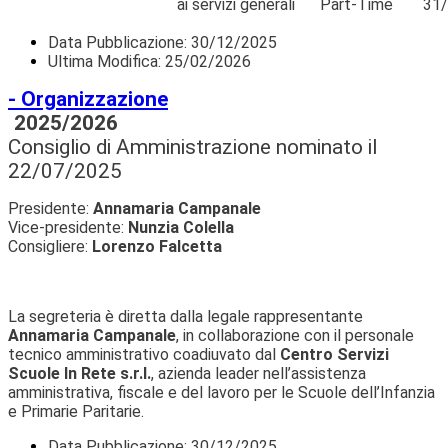
ai servizi generali
Part-Time
31
Data Pubblicazione:
30/12/2025
Ultima Modifica: 25/02/2026
- Organizzazione
2025/2026
Consiglio di Amministrazione nominato il
22/07/2025
Presidente:
Annamaria Campanale
Vice-presidente:
Nunzia Colella
Consigliere:
Lorenzo Falcetta
La segreteria è diretta dalla legale rappresentante
Annamaria Campanale
, in collaborazione con il personale
tecnico amministrativo coadiuvato dal
Centro Servizi
Scuole In Rete s.r.l.
, azienda leader nell’assistenza
amministrativa, fiscale e del lavoro per le Scuole dell’Infanzia
e Primarie Paritarie.
Data Pubblicazione:
30/12/2025