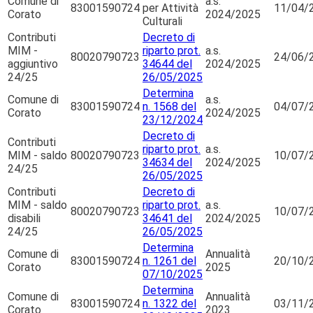
Comune di
a.s.
83001590724
per Attività
11/04/
Corato
2024/2025
Culturali
Contributi
Decreto di
MIM -
riparto prot.
a.s.
80020790723
24/06/
aggiuntivo
34644 del
2024/2025
24/25
26/05/2025
Determina
Comune di
a.s.
83001590724
n. 1568 del
04/07/
Corato
2024/2025
23/12/2024
Decreto di
Contributi
riparto prot.
a.s.
MIM - saldo
80020790723
10/07/
34634 del
2024/2025
24/25
26/05/2025
Contributi
Decreto di
MIM - saldo
riparto prot.
a.s.
80020790723
10/07/
disabili
34641 del
2024/2025
24/25
26/05/2025
Determina
Comune di
Annualità
83001590724
n. 1261 del
20/10/
Corato
2025
07/10/2025
Determina
Comune di
Annualità
83001590724
n. 1322 del
03/11/
Corato
2023