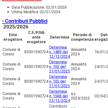
Data Pubblicazione:
02/01/2026
Ultima Modifica: 02/01/2026
- Contributi Pubblici
2025/2026
C.F./P.IVA
Ente
Periodo di
Dat
ente
Determina
erogatore
competenza
erogaz
erogatore
Determina
Comune di
Annualità
83001590724
n. 1489 del
16/01/
Corato
2024
12/12/2024
Determina
Comune di
Annualità
83001590724
n. 102 del
24/01/
Corato
2024
21/01/2025
Determina
Comune di
Annualità
83001590724
n. 102 del
24/01/
Corato
2024
21/01/2025
Determina
Comune di
a.s.
83001590724
n. 1568 del
03/04/
Corato
2024/2025
23/12/2024
Contributo