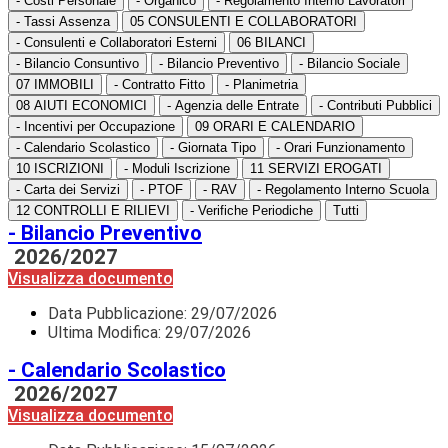
- Costi Personale
- Organico
- Regolamento Interno Lavoratori
- Tassi Assenza
05 CONSULENTI E COLLABORATORI
- Consulenti e Collaboratori Esterni
06 BILANCI
- Bilancio Consuntivo
- Bilancio Preventivo
- Bilancio Sociale
07 IMMOBILI
- Contratto Fitto
- Planimetria
08 AIUTI ECONOMICI
- Agenzia delle Entrate
- Contributi Pubblici
- Incentivi per Occupazione
09 ORARI E CALENDARIO
- Calendario Scolastico
- Giornata Tipo
- Orari Funzionamento
10 ISCRIZIONI
- Moduli Iscrizione
11 SERVIZI EROGATI
- Carta dei Servizi
- PTOF
- RAV
- Regolamento Interno Scuola
12 CONTROLLI E RILIEVI
- Verifiche Periodiche
Tutti
- Bilancio Preventivo
2026/2027
Visualizza documento
Data Pubblicazione:
29/07/2026
Ultima Modifica: 29/07/2026
- Calendario Scolastico
2026/2027
Visualizza documento