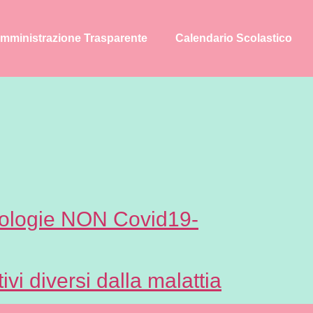
mministrazione Trasparente
Calendario Scolastico
patologie NON Covid19-
ivi diversi dalla malattia