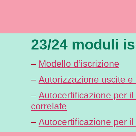
23/24 moduli is
–
Modello d’iscrizione
–
Autorizzazione uscite e 
–
Autocertificazione per i
correlate
–
Autocertificazione per il