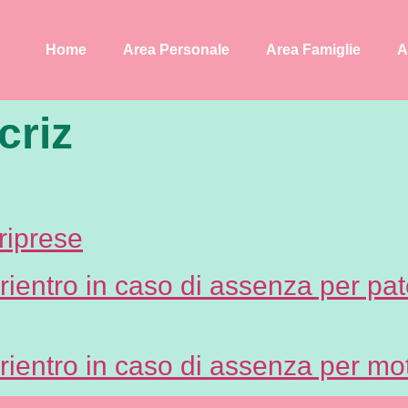
Home
Area Personale
Area Famiglie
A
criz
riprese
l rientro in caso di assenza per 
 rientro in caso di assenza per mot