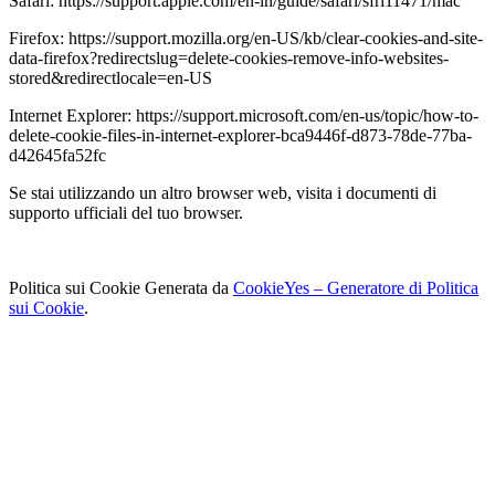
Safari: https://support.apple.com/en-in/guide/safari/sfri11471/mac
Firefox: https://support.mozilla.org/en-US/kb/clear-cookies-and-site-
data-firefox?redirectslug=delete-cookies-remove-info-websites-
stored&redirectlocale=en-US
Internet Explorer: https://support.microsoft.com/en-us/topic/how-to-
delete-cookie-files-in-internet-explorer-bca9446f-d873-78de-77ba-
d42645fa52fc
Se stai utilizzando un altro browser web, visita i documenti di
supporto ufficiali del tuo browser.
Politica sui Cookie Generata da
CookieYes – Generatore di Politica
sui Cookie
.