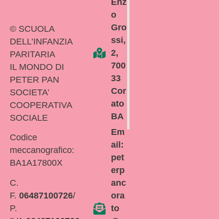
Enz
o
Gro
© SCUOLA
ssi,
DELL’INFANZIA
2,
PARITARIA
700
IL MONDO DI
33
PETER PAN
Cor
SOCIETA’
ato
COOPERATIVA
BA
SOCIALE
Em
Codice
ail:
meccanografico:
pet
BA1A17800X
erp
C.
anc
F.
06487100726
/
ora
P.
to