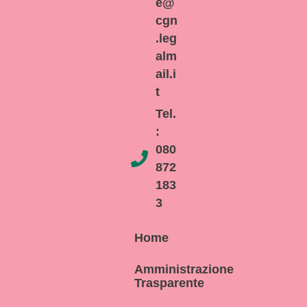
e@
cgn
.leg
alm
ail.i
t
Tel.
:
080
872
183
3
Home
Amministrazione
Trasparente