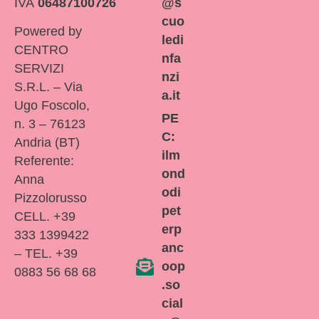
IVA
06487100726
@s
cuo
Powered by
ledi
CENTRO
nfa
SERVIZI
nzi
S.R.L. – Via
a.it
Ugo Foscolo,
PE
n. 3 – 76123
C:
Andria (BT)
ilm
Referente:
ond
Anna
odi
Pizzolorusso
pet
CELL. +39
erp
333 1399422
anc
– TEL. +39
oop
0883 56 68 68
.so
cial