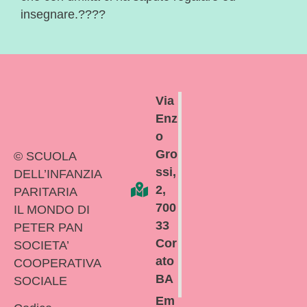
insegnare.????
Via
Enz
o
Gro
© SCUOLA
ssi,
DELL’INFANZIA
2,
PARITARIA
700
IL MONDO DI
33
PETER PAN
Cor
SOCIETA’
ato
COOPERATIVA
BA
SOCIALE
Em