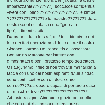
increduli,domande ridondanti ( qualcuna anche
imbarazzante????????), boccucce sorridenti,a
vivere con i bimbi????????????????, le bimbe
????????????????e le maestre????‍???? della
nostra scuola d’infanzia una “giornata
tipo”,indimenticabile…
Da parte di tutto lo staff, dei/delle bimbi/e e dei
loro genitori,ringraziamo di tutto cuore il nostro
Sindaco Corrado De Benedittis e l’assessore
Beniamino Marcone per l’attenzione
dimostrataci e per il prezioso tempo dedicatoci.
Gli auguriamo infine,di non trovarsi mai faccia a
faccia con uno dei nostri aspiranti futuri sindaci;
sono tipetti tosti e con un dolcissimo
sorriso????,sarebbero capaci di portare a casa
un mucchio di voti????????????????????.
Ad maiora signor Sindaco e grazie per quello
che con umiltà ci ha saputo regalare ed