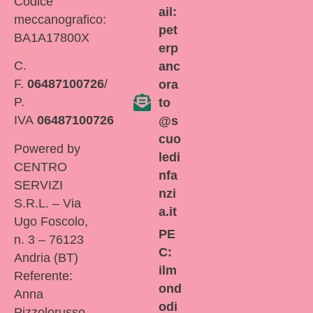
Codice
ail:
meccanografico:
pet
BA1A17800X
erp
C.
anc
F.
06487100726
/
ora
P.
to
IVA
06487100726
@s
cuo
Powered by
ledi
CENTRO
nfa
SERVIZI
nzi
S.R.L. – Via
a.it
Ugo Foscolo,
PE
n. 3 – 76123
C:
Andria (BT)
ilm
Referente:
ond
Anna
odi
Pizzolorusso