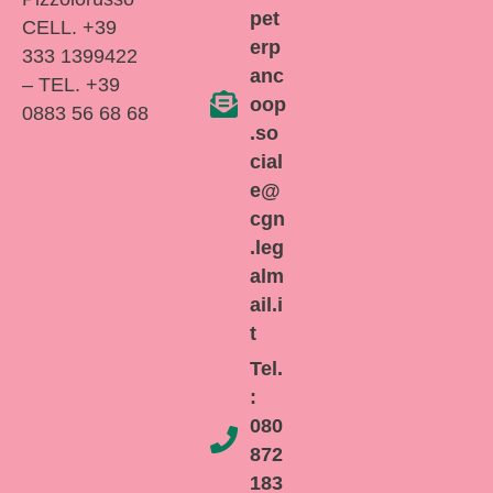
pet
CELL. +39
erp
333 1399422
anc
– TEL. +39
oop
0883 56 68 68
.so
cial
e@
cgn
.leg
alm
ail.i
t
Tel.
:
080
872
183