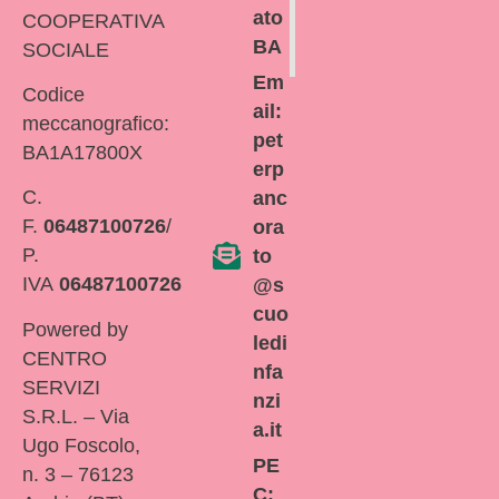
ato
COOPERATIVA
BA
SOCIALE
Em
Codice
ail:
meccanografico:
pet
BA1A17800X
erp
C.
anc
F.
06487100726
/
ora
P.
to
IVA
06487100726
@s
cuo
Powered by
ledi
CENTRO
nfa
SERVIZI
nzi
S.R.L. – Via
a.it
Ugo Foscolo,
PE
n. 3 – 76123
C: