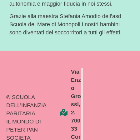
autonomia e maggior fiducia in noi stessi.
Grazie alla maestra Stefania Amodio dell’asd
Scuola del Mare di Monopoli i nostri bambini
sono diventati dei soccorritori a tutti gli effetti.
Via
Enz
o
Gro
© SCUOLA
ssi,
DELL’INFANZIA
2,
PARITARIA
700
IL MONDO DI
33
PETER PAN
Cor
SOCIETA’