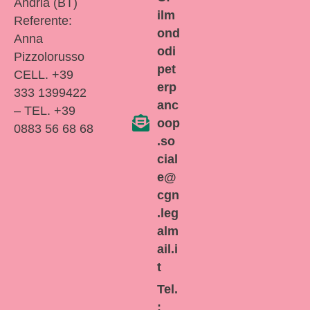
Andria (BT)
ilm
Referente:
ond
Anna
odi
Pizzolorusso
pet
CELL. +39
erp
333 1399422
anc
– TEL. +39
oop
0883 56 68 68
.so
cial
e@
cgn
.leg
alm
ail.i
t
Tel.
: