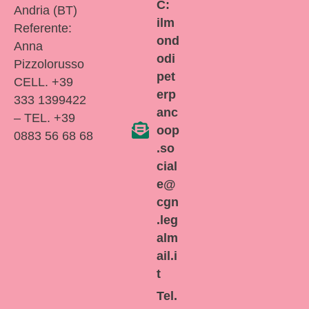
C:
Andria (BT)
ilm
Referente:
ond
Anna
odi
Pizzolorusso
pet
CELL. +39
erp
333 1399422
anc
– TEL. +39
oop
0883 56 68 68
.so
cial
e@
cgn
.leg
alm
ail.i
t
Tel.