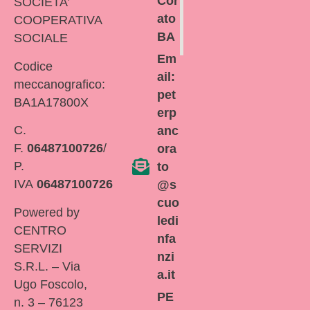
Cor
SOCIETA’
ato
COOPERATIVA
BA
SOCIALE
Em
Codice
ail:
meccanografico:
pet
BA1A17800X
erp
C.
anc
F.
06487100726
/
ora
P.
to
IVA
06487100726
@s
cuo
Powered by
ledi
CENTRO
nfa
SERVIZI
nzi
S.R.L. – Via
a.it
Ugo Foscolo,
PE
n. 3 – 76123