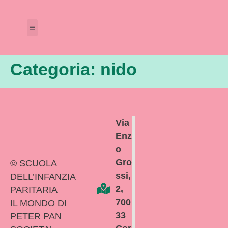
Amministrazione Trasparente
Calendario Scolastico
Categoria:
nido
Via
Enz
o
Gro
© SCUOLA
ssi,
DELL’INFANZIA
2,
PARITARIA
700
IL MONDO DI
33
PETER PAN