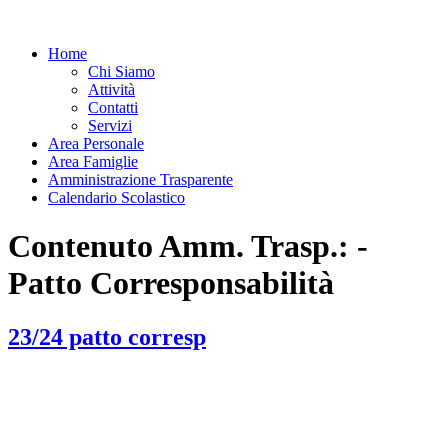
Home
Chi Siamo
Attività
Contatti
Servizi
Area Personale
Area Famiglie
Amministrazione Trasparente
Calendario Scolastico
Contenuto Amm. Trasp.:
-
Patto Corresponsabilità
23/24 patto corresp