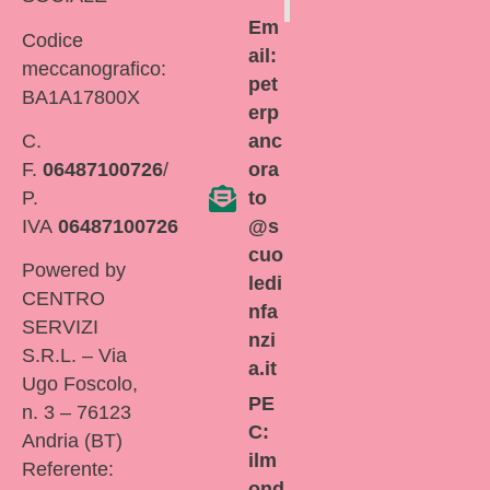
Em
Codice
ail:
meccanografico:
pet
BA1A17800X
erp
C.
anc
F.
06487100726
/
ora
P.
to
IVA
06487100726
@s
cuo
Powered by
ledi
CENTRO
nfa
SERVIZI
nzi
S.R.L. – Via
a.it
Ugo Foscolo,
PE
n. 3 – 76123
C:
Andria (BT)
ilm
Referente:
ond