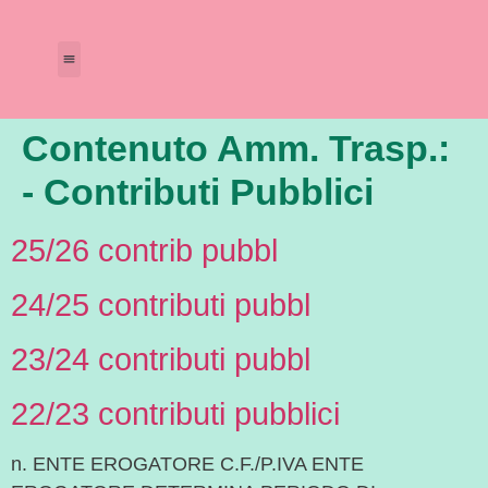
Amministrazione Trasparente
Calendario Scolastico
Contenuto Amm. Trasp.:
- Contributi Pubblici
25/26 contrib pubbl
24/25 contributi pubbl
23/24 contributi pubbl
22/23 contributi pubblici
n. ENTE EROGATORE C.F./P.IVA ENTE