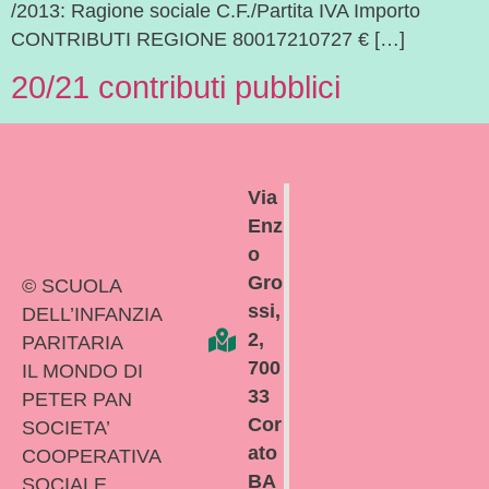
/2013: Ragione sociale C.F./Partita IVA Importo
CONTRIBUTI REGIONE 80017210727 € […]
20/21 contributi pubblici
Via
Enz
o
Gro
© SCUOLA
ssi,
DELL’INFANZIA
2,
PARITARIA
700
IL MONDO DI
33
PETER PAN
Cor
SOCIETA’
ato
COOPERATIVA
BA
SOCIALE