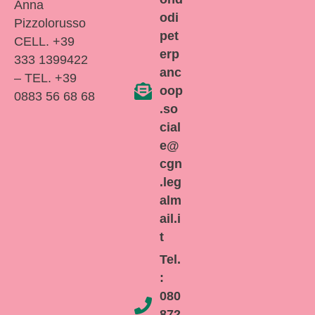
Anna
odi
Pizzolorusso
pet
CELL. +39
erp
333 1399422
anc
– TEL. +39
oop
0883 56 68 68
.so
cial
e@
cgn
.leg
alm
ail.i
t
Tel.
:
080
872