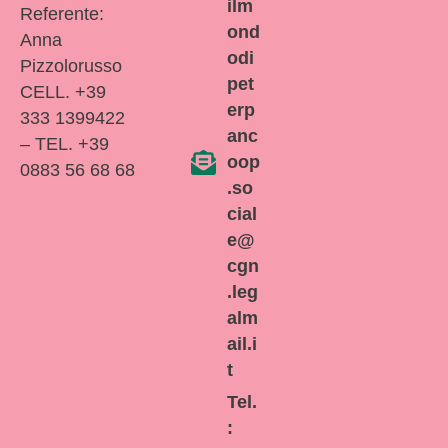
ilm
Referente:
ond
Anna
odi
Pizzolorusso
pet
CELL. +39
erp
333 1399422
anc
– TEL. +39
oop
0883 56 68 68
.so
cial
e@
cgn
.leg
alm
ail.i
t
Tel.
: