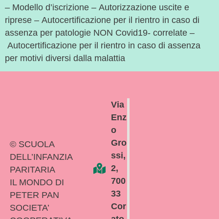
– Modello d’iscrizione – Autorizzazione uscite e
riprese – Autocertificazione per il rientro in caso di
assenza per patologie NON Covid19- correlate –
Autocertificazione per il rientro in caso di assenza
per motivi diversi dalla malattia
Via
Enz
o
Gro
© SCUOLA
ssi,
DELL’INFANZIA
2,
PARITARIA
700
IL MONDO DI
33
PETER PAN
Cor
SOCIETA’