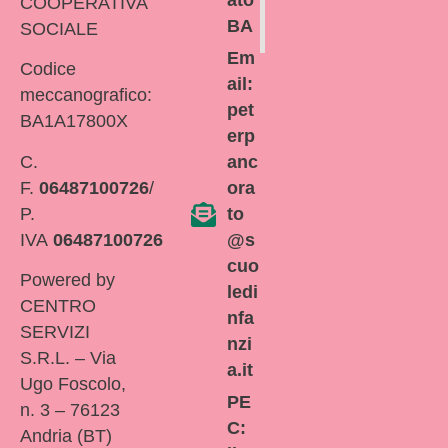
ato
COOPERATIVA
BA
SOCIALE
Em
Codice
ail:
meccanografico:
pet
BA1A17800X
erp
C.
anc
F.
06487100726
/
ora
P.
to
IVA
06487100726
@s
cuo
Powered by
ledi
CENTRO
nfa
SERVIZI
nzi
S.R.L. – Via
a.it
Ugo Foscolo,
PE
n. 3 – 76123
C:
Andria (BT)