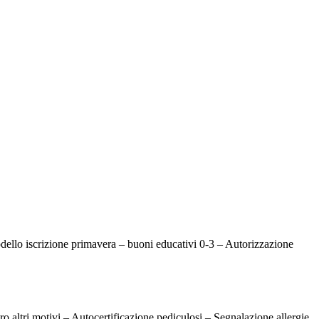
dello iscrizione primavera – buoni educativi 0-3 – Autorizzazione
o altri motivi – Autocertificazione pediculosi – Segnalazione allergie