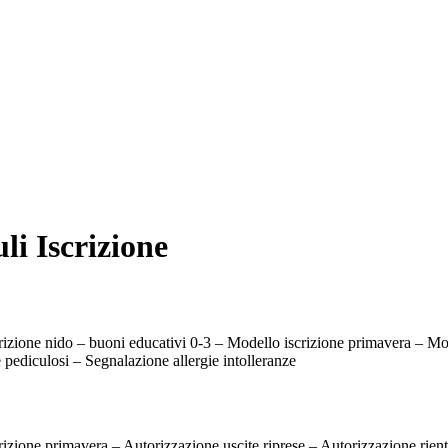
li Iscrizione
rizione nido – buoni educativi 0-3 – Modello iscrizione primavera – Mo
e pediculosi – Segnalazione allergie intolleranze
izione primavera – Autorizzazione uscite riprese – Autorizzazione rientr