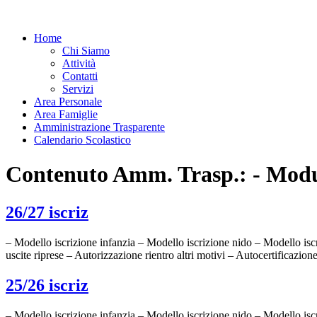
Home
Chi Siamo
Attività
Contatti
Servizi
Area Personale
Area Famiglie
Amministrazione Trasparente
Calendario Scolastico
Contenuto Amm. Trasp.:
- Modu
26/27 iscriz
– Modello iscrizione infanzia – Modello iscrizione nido – Modello isc
uscite riprese – Autorizzazione rientro altri motivi – Autocertificazion
25/26 iscriz
– Modello iscrizione infanzia – Modello iscrizione nido – Modello iscr