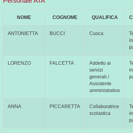
Personale ATA
NOME
COGNOME
QUALIFICA
C
ANTONIETTA
BUCCI
Cuoca
T
i
p
LORENZO
FALCETTA
Addetto ai
T
servizi
i
generali /
p
Assistente
amministrativo
ANNA
PICCARETTA
Collaboratrice
T
scolastica
i
p