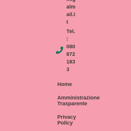
alm
ail.i
t
Tel.
:
080
872
183
3
Home
Amministrazione
Trasparente
Privacy
Policy