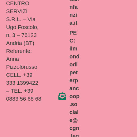
CENTRO
nfa
SERVIZI
nzi
S.R.L. – Via
a.it
Ugo Foscolo,
PE
n. 3 – 76123
C:
Andria (BT)
ilm
Referente:
ond
Anna
odi
Pizzolorusso
pet
CELL. +39
erp
333 1399422
anc
– TEL. +39
oop
0883 56 68 68
.so
cial
e@
cgn
.leg