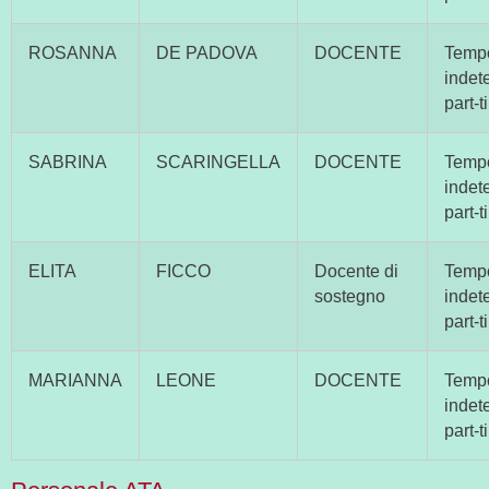
ROSANNA
DE PADOVA
DOCENTE
Temp
indet
part-
SABRINA
SCARINGELLA
DOCENTE
Temp
indet
part-
ELITA
FICCO
Docente di
Temp
sostegno
indet
part-
MARIANNA
LEONE
DOCENTE
Temp
indet
part-