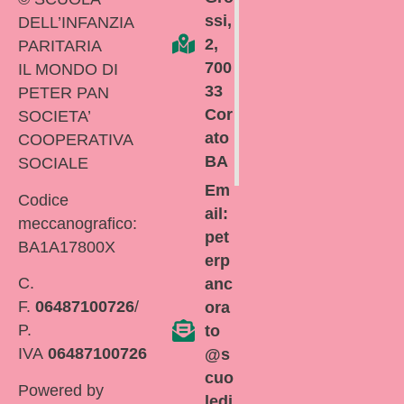
ssi,
DELL’INFANZIA
2,
PARITARIA
700
IL MONDO DI
33
PETER PAN
Cor
SOCIETA’
ato
COOPERATIVA
BA
SOCIALE
Em
Codice
ail:
meccanografico:
pet
BA1A17800X
erp
C.
anc
F.
06487100726
/
ora
P.
to
IVA
06487100726
@s
cuo
Powered by
ledi