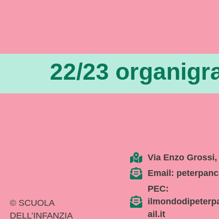
22/23 organig
Via Enzo Grossi,
Email: peterpanc
PEC:
ilmondodipeterp
© SCUOLA
ail.it
DELL’INFANZIA