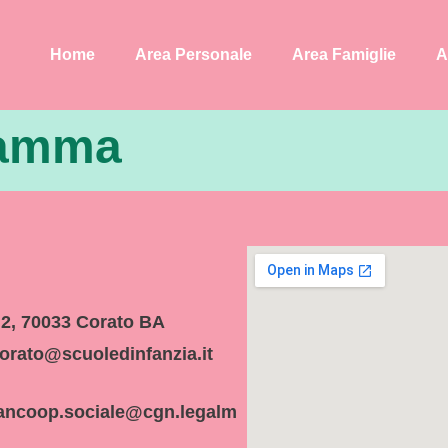
Home
Area Personale
Area Famiglie
A
ramma
 2, 70033 Corato BA
orato@scuoledinfanzia.it
ancoop.sociale@cgn.legalm