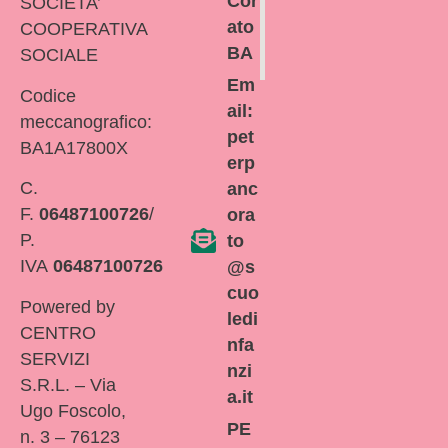
Cor
SOCIETA’
ato
COOPERATIVA
BA
SOCIALE
Em
Codice
ail:
meccanografico:
pet
BA1A17800X
erp
C.
anc
F.
06487100726
/
ora
P.
to
IVA
06487100726
@s
cuo
Powered by
ledi
CENTRO
nfa
SERVIZI
nzi
S.R.L. – Via
a.it
Ugo Foscolo,
PE
n. 3 – 76123