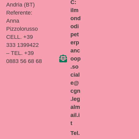
C:
Andria (BT)
ilm
Referente:
ond
Anna
odi
Pizzolorusso
pet
CELL. +39
erp
333 1399422
anc
– TEL. +39
oop
0883 56 68 68
.so
cial
e@
cgn
.leg
alm
ail.i
t
Tel.