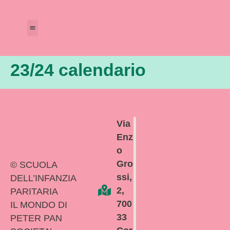
Amministrazione Trasparente
Calendario Scolastico
23/24 calendario
Via
Enz
o
Gro
© SCUOLA
ssi,
DELL’INFANZIA
2,
PARITARIA
700
IL MONDO DI
33
PETER PAN