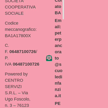
Cor
SOCIETA’
ato
COOPERATIVA
BA
SOCIALE
Em
Codice
ail:
meccanografico:
pet
BA1A17800X
erp
C.
anc
F.
06487100726
/
ora
P.
to
IVA
06487100726
@s
cuo
Powered by
ledi
CENTRO
nfa
SERVIZI
nzi
S.R.L. – Via
a.it
Ugo Foscolo,
PE
n. 3 – 76123