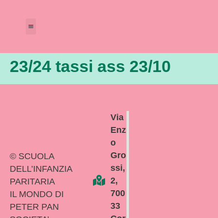
Amministrazione Trasparente
Calendario Scolastico
23/24 tassi ass 23/10
Via
Enz
o
Gro
© SCUOLA
ssi,
DELL’INFANZIA
2,
PARITARIA
700
IL MONDO DI
33
PETER PAN