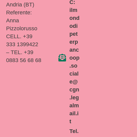
C:
Andria (BT)
ilm
Referente:
ond
Anna
odi
Pizzolorusso
pet
CELL. +39
erp
333 1399422
anc
– TEL. +39
oop
0883 56 68 68
.so
cial
e@
cgn
.leg
alm
ail.i
t
Tel.