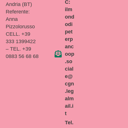
C:
Andria (BT)
ilm
Referente:
ond
Anna
odi
Pizzolorusso
pet
CELL. +39
erp
333 1399422
anc
– TEL. +39
oop
0883 56 68 68
.so
cial
e@
cgn
.leg
alm
ail.i
t
Tel.