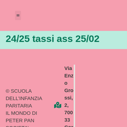
Amministrazione Trasparente
Calendario Scolastico
24/25 tassi ass 25/02
Via
Enz
o
Gro
© SCUOLA
ssi,
DELL’INFANZIA
2,
PARITARIA
700
IL MONDO DI
33
PETER PAN