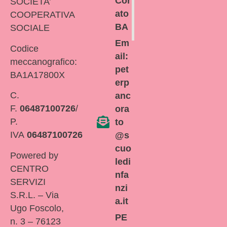
Cor
SOCIETA’
ato
COOPERATIVA
BA
SOCIALE
Em
Codice
ail:
meccanografico:
pet
BA1A17800X
erp
C.
anc
F.
06487100726
/
ora
P.
to
IVA
06487100726
@s
cuo
Powered by
ledi
CENTRO
nfa
SERVIZI
nzi
S.R.L. – Via
a.it
Ugo Foscolo,
PE
n. 3 – 76123