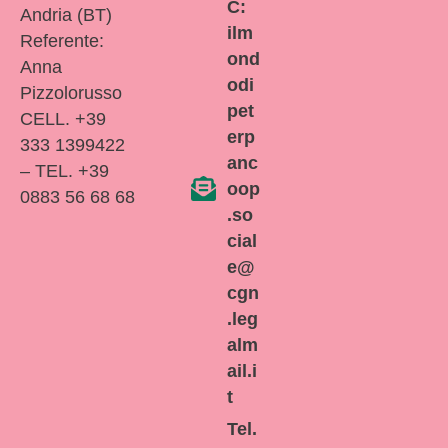
C:
Andria (BT)
ilm
Referente:
ond
Anna
odi
Pizzolorusso
pet
CELL. +39
erp
333 1399422
anc
– TEL. +39
oop
0883 56 68 68
.so
cial
e@
cgn
.leg
alm
ail.i
t
Tel.