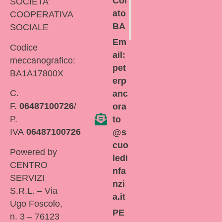
Cor
SOCIETA’
ato
COOPERATIVA
BA
SOCIALE
Em
Codice
ail:
meccanografico:
pet
BA1A17800X
erp
C.
anc
F.
06487100726
/
ora
P.
to
IVA
06487100726
@s
cuo
Powered by
ledi
CENTRO
nfa
SERVIZI
nzi
S.R.L. – Via
a.it
Ugo Foscolo,
PE
n. 3 – 76123