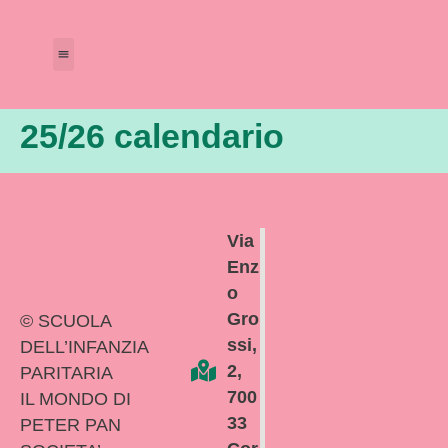
Amministrazione Trasparente
Calendario Scolastico
25/26 calendario
Via
Enz
o
Gro
© SCUOLA
ssi,
DELL’INFANZIA
2,
PARITARIA
700
IL MONDO DI
33
PETER PAN