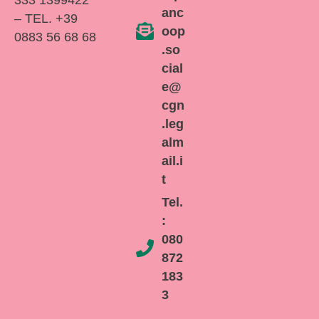
anc
– TEL. +39
oop
0883 56 68 68
.so
cial
e@
cgn
.leg
alm
ail.i
t
Tel.
:
080
872
183
3