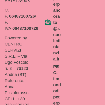
BA1A17800X
erp
C.
anc
F.
06487100726
/
ora
P.
to
IVA
06487100726
@s
cuo
Powered by
ledi
CENTRO
nfa
SERVIZI
nzi
S.R.L. – Via
a.it
Ugo Foscolo,
PE
n. 3 – 76123
C:
Andria (BT)
ilm
Referente:
ond
Anna
odi
Pizzolorusso
pet
CELL. +39
erp
333 1399422