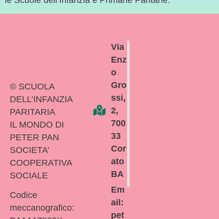
le Scuole dell’Infanzia e Primarie Paritarie.
Via
Enz
o
Gro
© SCUOLA
ssi,
DELL’INFANZIA
2,
PARITARIA
700
IL MONDO DI
33
PETER PAN
Cor
SOCIETA’
ato
COOPERATIVA
BA
SOCIALE
Em
Codice
ail:
meccanografico:
pet