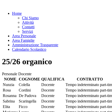
Home
Chi Siamo
Attività
Contatti
Servizi
Area Personale
Area Famiglie
Amministrazione Trasparente
Calendario Scolastico
25/26 organico
Personale Docente
NOME
COGNOME
QUALIFICA
CONTRATTO
Nunzia
Colella
Docente
Tempo indeterminato part-ti
Rosa
Cordini
Docente
Tempo indeterminato part-ti
Rosanna
De Padova
Docente
Tempo indeterminato part-ti
Sabrina
Scaringella
Docente
Tempo indeterminato part-ti
Elita
Ficco
Docente
Tempo indeterminato part-ti