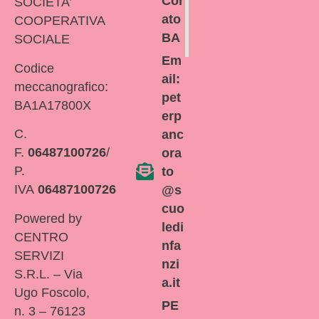
Cor
SOCIETA’
ato
COOPERATIVA
BA
SOCIALE
Em
Codice
ail:
meccanografico:
pet
BA1A17800X
erp
C.
anc
F.
06487100726
/
ora
P.
to
IVA
06487100726
@s
cuo
Powered by
ledi
CENTRO
nfa
SERVIZI
nzi
S.R.L. – Via
a.it
Ugo Foscolo,
PE
n. 3 – 76123