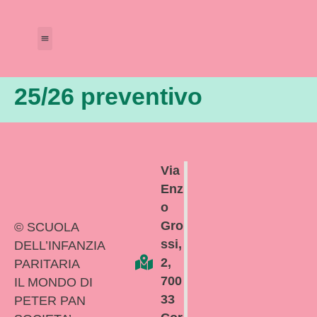
Amministrazione Trasparente
Calendario Scolastico
25/26 preventivo
Via
Enz
o
Gro
© SCUOLA
ssi,
DELL’INFANZIA
2,
PARITARIA
700
IL MONDO DI
33
PETER PAN