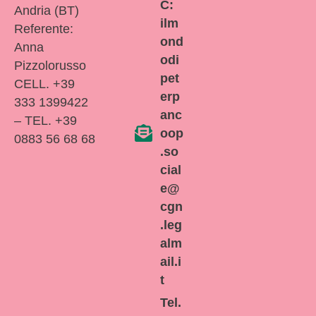
C:
Andria (BT)
ilm
Referente:
ond
Anna
odi
Pizzolorusso
pet
CELL. +39
erp
333 1399422
anc
– TEL. +39
oop
0883 56 68 68
.so
cial
e@
cgn
.leg
alm
ail.i
t
Tel.