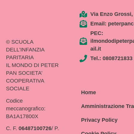
Via Enzo Grossi,
Email: peterpanc
PEC:
ilmondodipeterp
© SCUOLA
ail.it
DELL’INFANZIA
PARITARIA
Tel.: 0808721833
IL MONDO DI PETER
PAN SOCIETA’
COOPERATIVA
SOCIALE
Home
Codice
Amministrazione Tr
meccanografico:
BA1A17800X
Privacy Policy
C. F.
06487100726
/ P.
Cookie Policy