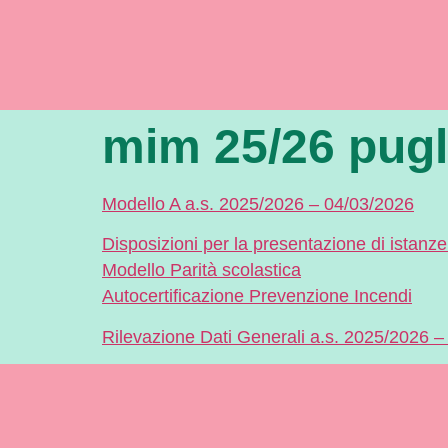
mim 25/26 pugl
Modello A a.s. 2025/2026 – 04/03/2026
Disposizioni per la presentazione di istanz
Modello Parità scolastica
Autocertificazione Prevenzione Incendi
Rilevazione Dati Generali a.s. 2025/2026 –